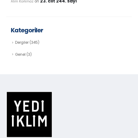
23. cilt 244. sayı
on
Alim Korkmaz
Kategoriler
Dergiler
(345)
Genel
(3)