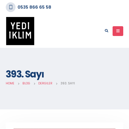
0535 866 65 58
393. Sayı
HOME
BLOG
DERGILER
393. SAYI