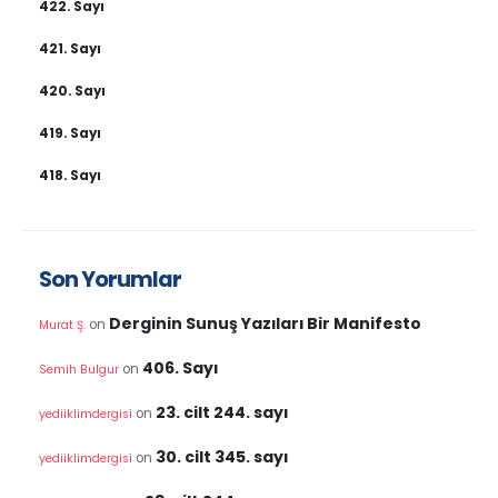
422. Sayı
421. Sayı
420. Sayı
419. Sayı
418. Sayı
Son Yorumlar
Derginin Sunuş Yazıları Bir Manifesto
on
Murat Ş.
406. Sayı
on
Semih Bulgur
23. cilt 244. sayı
on
yediiklimdergisi
30. cilt 345. sayı
on
yediiklimdergisi