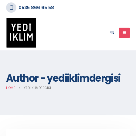
0535 866 65 58
Author - yediiklimdergisi
HOME
YEDIIKLIMDERGISI