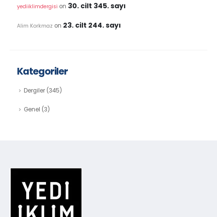
30. cilt 345. sayı
on
yediiklimdergisi
23. cilt 244. sayı
on
Alim Korkmaz
Kategoriler
Dergiler
(345)
Genel
(3)