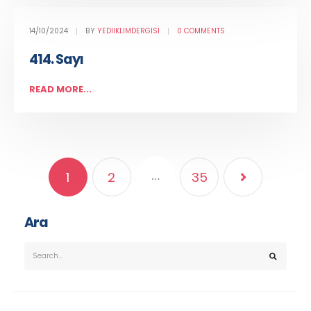
14/10/2024
BY
YEDIIKLIMDERGISI
0 COMMENTS
414. Sayı
READ MORE...
…
1
2
35
Ara