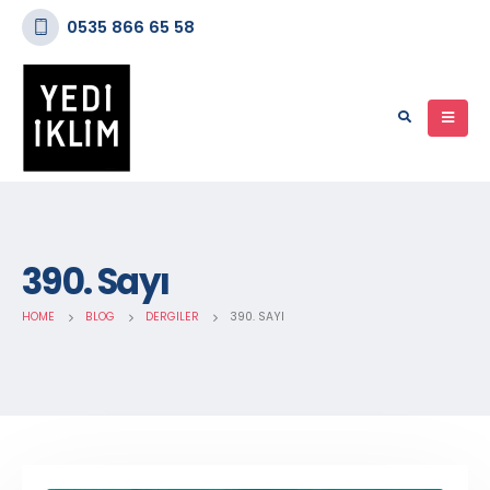
0535 866 65 58
390. Sayı
HOME
BLOG
DERGILER
390. SAYI