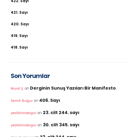
422. Sayı
421. Sayı
420. Sayı
419. Sayı
418. Sayı
Son Yorumlar
Derginin Sunuş Yazıları Bir Manifesto
on
Murat Ş.
406. Sayı
on
Semih Bulgur
23. cilt 244. sayı
on
yediiklimdergisi
30. cilt 345. sayı
on
yediiklimdergisi
23. cilt 244. sayı