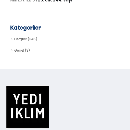
on
Alim Korkmaz
Kategoriler
Dergiler
(345)
Genel
(3)