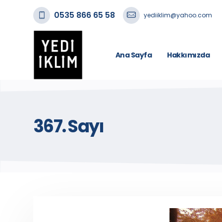
0535 866 65 58
yediiklim@yahoo.com
Ana Sayfa
Hakkımızda
367. Sayı