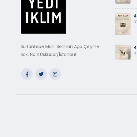
4
0
Sultantepe Mah. Selman Ağa Çeşme
4
0
Sok. No:3 Üsküdar/İstanbul