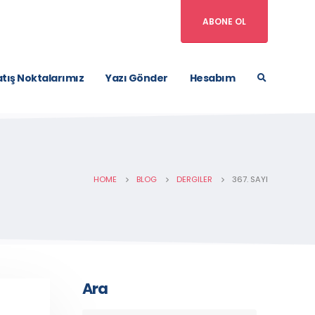
ABONE OL
tış Noktalarımız
Yazı Gönder
Hesabım
HOME
BLOG
DERGILER
367. SAYI
Ara